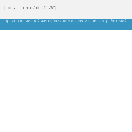
[contact-form-7 id=»1176″]
© 2026 TechSU LLC. Информация на сайте предназначена для
юридических лиц и не является информацией,
предназначенной для публичного ознакомления потребителей.